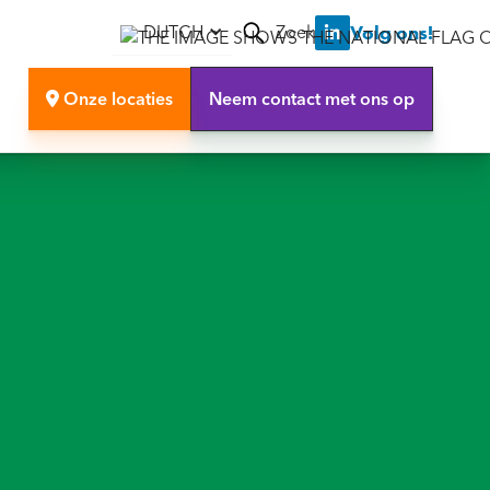
Zoek
Volg ons!
DUTCH

Onze locaties
Neem contact met ons op
