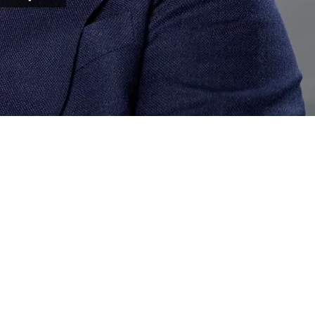
Expert in toeleveringsketens voor cacao,
koffie en suiker