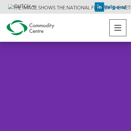
DUTCH
Volg ons!
