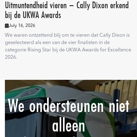
Uitmuntendheid vieren – Cally Dixon erkend
bij de UKWA Awards
July 16, 2026

We waren ontzettend blij om te vieren dat Cally Dixon is
geselecteerd als een van de vier finalisten in de
categorie Rising Star bij de UKWA Awards for Excellence
2026.
We ondersteunen niet
alleen