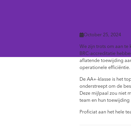
October 25, 2024

We zijn trots om aan t
BRC-accreditatie hebben
aflatende toewijding aa
operationele efficiëntie.
De AA+-klasse is het to
onderstreept om de best
Deze mijlpaal zou niet 
team en hun toewijding
Proficiat aan het hele t