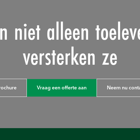
 niet alleen toelev
versterken ze
rochure
Vraag een offerte aan
Neem nu conta