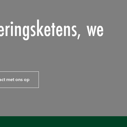
eringsketens, we
ct met ons op