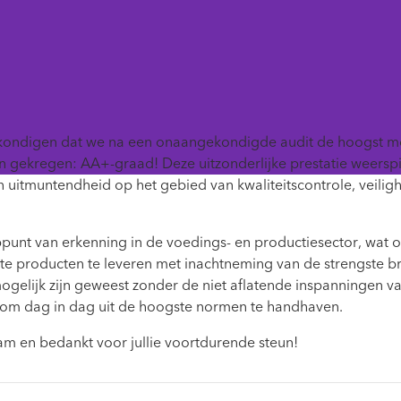
Terug naar het nieuws

e kondigen dat we na een onaangekondigde audit de hoogst m
 gekregen: AA+-graad! Deze uitzonderlijke prestatie weerspi
n uitmuntendheid op het gebied van kwaliteitscontrole, veili
ppunt van erkenning in de voedings- en productiesector, wat 
e producten te leveren met inachtneming van de strengste b
mogelijk zijn geweest zonder de niet aflatende inspanningen v
 om dag in dag uit de hoogste normen te handhaven.
eam en bedankt voor jullie voortdurende steun!