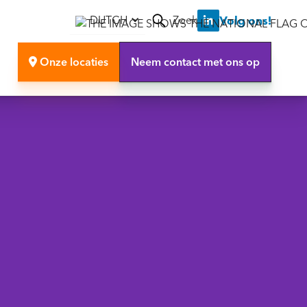
Zoek
Volg ons!
DUTCH

Onze locaties
Neem contact met ons op
