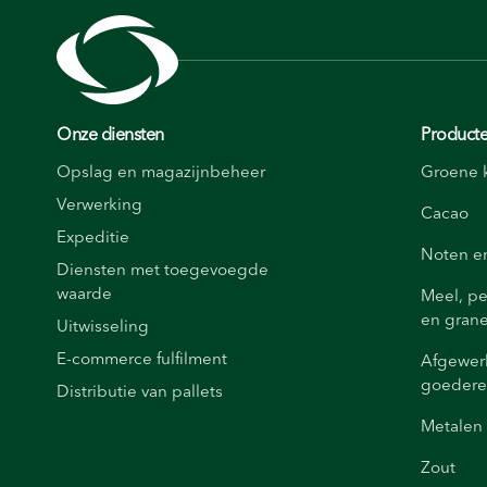
Onze diensten
Producte
Opslag en magazijnbeheer
Groene k
Verwerking
Cacao
Expeditie
Noten e
Diensten met toegevoegde
waarde
Meel, pe
en gran
Uitwisseling
E-commerce fulfilment
Afgewer
goeder
Distributie van pallets
Metalen
Zout