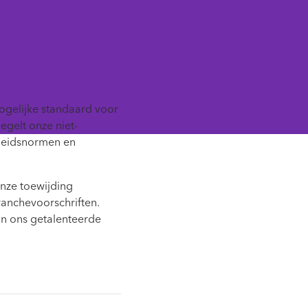
ogelijke standaard voor
egelt onze niet-
gheidsnormen en
onze toewijding
ranchevoorschriften.
an ons getalenteerde