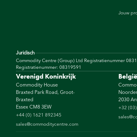
Jouw pr
Juridisch
Commodity Centre (Group) Ltd Registratienummer 083
Registratienummer: 08319591
Verenigd Koninkrijk
Belgi
Commodity House
Commod
Braxted Park Road, Groot-
Noorder
Braxted
2030 An
Essex CM8 3EW
+32 (03)
+44 (0) 1621 892345
sales@c
sales@commoditycentre.com