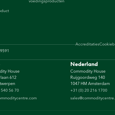
voedingsproducten
oduct
Accreditaties
Cookieb
19591
ë
Nederland
ity House
Commodity House
laan 612
Ruijgoordweg 140
twerpen
1047 HM Amsterdam
 540 56 70
+31 (0) 20 216 1700
ommoditycentre.com
sales@commoditycentre