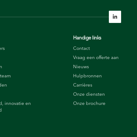

Handige links
ers
Contact
Vraag een offerte aan
n
Nieuws
 team
Hulpbronnen
rden
Carrières
Onze diensten
, innovatie en
Onze brochure
d