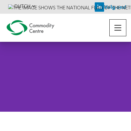
DUTCH
Volg ons!

Terug naar het nieuws
