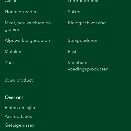
Cacao
Gedroogd fruit
Noten en zaden
Suiker
Meel, peulvruchten en
Biologisch voedsel
granen
Afgewerkte goederen
Stukgoederen
Metalen
Rijst
Zout
Vloeibare
voedingsproducten
Jouw product
Over ons
Feiten en cijfers
Accreditaties
Getuigenissen