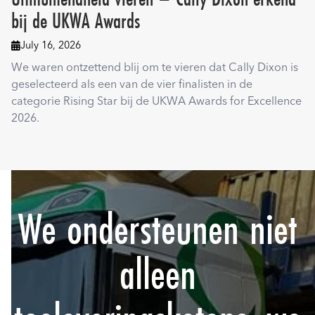
bij de UKWA Awards
July 16, 2026

We waren ontzettend blij om te vieren dat Cally Dixon is
geselecteerd als een van de vier finalisten in de
categorie Rising Star bij de UKWA Awards for Excellence
2026.
We ondersteunen niet
alleen