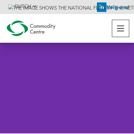
DUTCH
Volg ons!

Terug naar het nieuws
