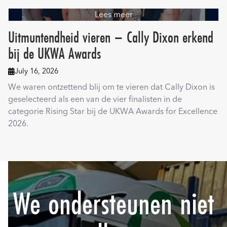
Lees meer
Uitmuntendheid vieren – Cally Dixon erkend
bij de UKWA Awards
July 16, 2026

We waren ontzettend blij om te vieren dat Cally Dixon is
geselecteerd als een van de vier finalisten in de
categorie Rising Star bij de UKWA Awards for Excellence
2026.
We ondersteunen niet