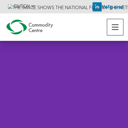
DUTCH
Volg ons!
