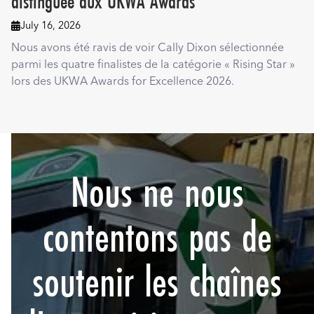
distinguée aux UKWA Awards
July 16, 2026

Nous avons été ravis de voir Cally Dixon sélectionnée
parmi les quatre finalistes de la catégorie « Rising Star »
lors des UKWA Awards for Excellence 2026.
Nous ne nous
contentons pas de
soutenir les chaînes