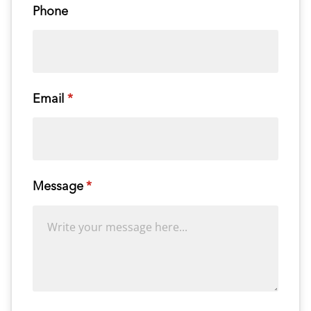
Phone
Email
(required)
*
Message
(required)
*