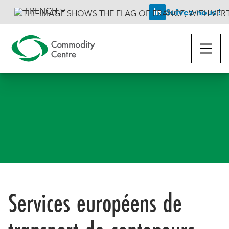
FRENCH
Suivez-nous !

Retour aux services

Services européens de