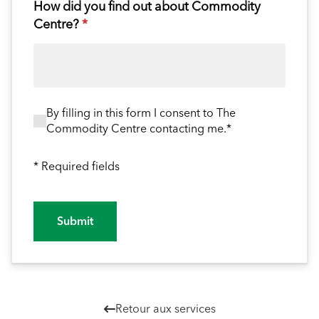
How did you find out about Commodity
Centre?
(required)
*
By filling in this form I consent to The Commodity
By filling in this form I consent to The
Commodity Centre contacting me.*
* Required fields
Submit
Retour aux services
