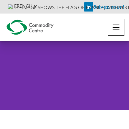
FRENCH
Suivez-nous !

Retourner aux actualités
