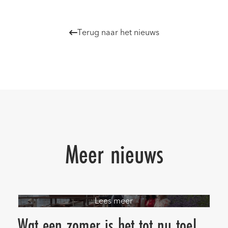
Terug naar het nieuws

Meer nieuws
Lees meer
Wat een zomer is het tot nu toe!