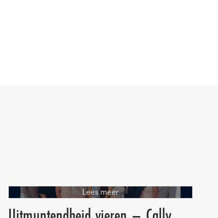
Lees meer
Uitmuntendheid vieren – Cally