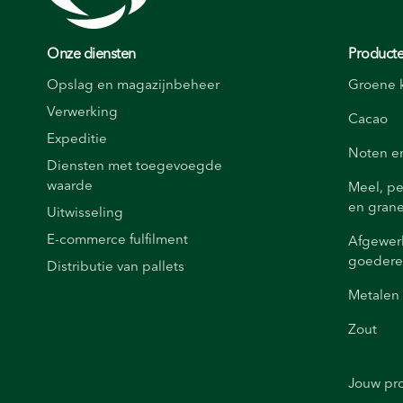
Onze diensten
Producte
Opslag en magazijnbeheer
Groene k
Verwerking
Cacao
Expeditie
Noten e
Diensten met toegevoegde
waarde
Meel, pe
en gran
Uitwisseling
E-commerce fulfilment
Afgewer
goeder
Distributie van pallets
Metalen
Zout
Jouw pr