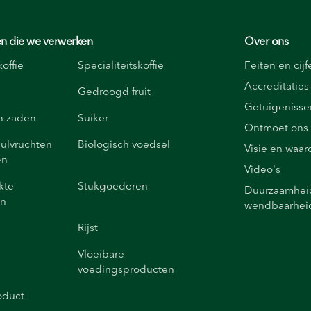
n die we verwerken
Over ons
offie
Specialiteitskoffie
Feiten en cijf
Accreditaties
Gedroogd fruit
Getuigenisse
n zaden
Suiker
Ontmoet ons
ulvruchten
Biologisch voedsel
Visie en waa
en
Video's
kte
Stukgoederen
Duurzaamheid
en
wendbaarhei
Rijst
Vloeibare
voedingsproducten
oduct