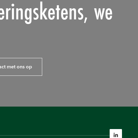
eringsketens, we
ct met ons op
