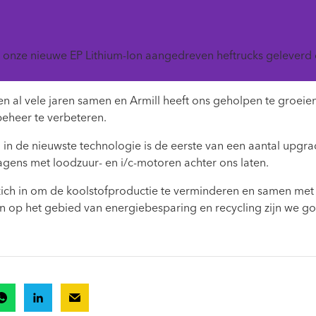
onze nieuwe EP Lithium-Ion aangedreven heftrucks geleverd 
 al vele jaren samen en Armill heeft ons geholpen te groeien 
eheer te verbeteren.
 in de nieuwste technologie is de eerste van een aantal upgr
ens met loodzuur- en i/c-motoren achter ons laten.
ich in om de koolstofproductie te verminderen en samen met
ven op het gebied van energiebesparing en recycling zijn we