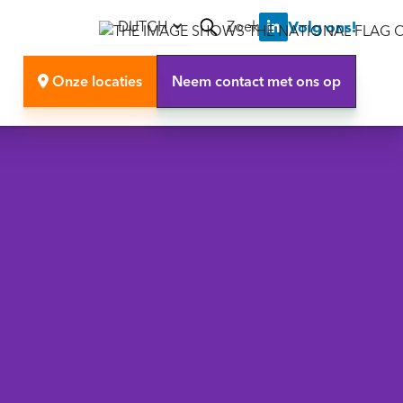
Zoek
Volg ons!
DUTCH

Onze locaties
Neem contact met ons op
