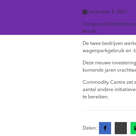
December 9, 2021

Vorige week hebben we 
Armill.
De twee bedrijven werken
wagenparkgebruik en -b
Deze nieuwe investering
komende jaren vrachtwag
Commodity Centre zet z
aantal andere initiatie
te bereiken.
Delen: