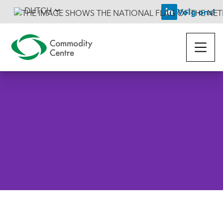
DUTCH
Volg ons!

Terug naar het nieuws
